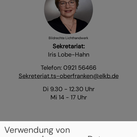
Bildrechte
Lichthandwerk
Sekretariat:
Iris Lobe-Hahn
Telefon: 0921 56466
Sekreteriat.ts-oberfranken@elkb.de
Di 9.30 - 12.30 Uhr
Mi 14 - 17 Uhr
Verwendung von