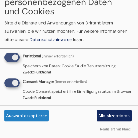
personenbezogenen Daten
und Cookies
Tag und Nacht erreichbar 0800
1110111 / 0800 1110222
Bitte die Dienste und Anwendungen von Drittanbietern
auswählen, die wir nutzen möchten.
Für weitere Informationen
bitte unsere
Datenschutzhinweise
lesen.
Funktional
(immer erforderlich)
Speichern von Daten: Cookie für die Benutzersitzung
Zweck
:
Funktional
Consent Manager
(immer erforderlich)
Tag und Nacht erreichbar
Cookie Consent speichert Ihre Einwilligungsstatus im Browser
Kontakt für
Zweck
:
Funktional
Hilfesuchende:
Auswahl akzeptieren
Alle akzeptieren
Realisiert mit Klaro!