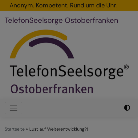
Direkt
Anonym. Kompetent. Rund um die Uhr.
zum
TelefonSeelsorge Ostoberfranken
Inhalt
Hauptnavigation
Startseite
Lust auf Weiterentwicklung?!