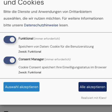
und Cookies
Bitte die Dienste und Anwendungen von Drittanbietern
auswählen, die wir nutzen möchten.
Für weitere Informationen
Sie können jederzeit gerne ein persönliches
bitte unsere
Datenschutzhinweise
lesen.
Informationsgespräch mit der Leiterin der
TelefonSeelsorge Ostoberfranken, Diakonin
Funktional
(immer erforderlich)
Elisabeth Peterhoff vereinbaren:
Speichern von Daten: Cookie für die Benutzersitzung
Postfach 110 110
Zweck
:
Funktional
D-95420 Bayreuth
Consent Manager
(immer erforderlich)
Telefon: 0921-1504912 oder
Cookie Consent speichert Ihre Einwilligungsstatus im Browser
elisabeth.peterhoff@elkb.de
Zweck
:
Funktional
Auswahl akzeptieren
Alle akzeptieren
Mehr Infos zu unserer Ausbildung
Realisiert mit Klaro!