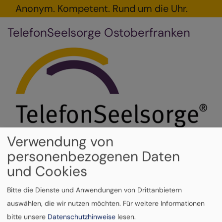
Direkt
Anonym. Kompetent. Rund um die Uhr.
zum
TelefonSeelsorge Ostoberfranken
Inhalt
Verwendung von
personenbezogenen Daten
und Cookies
Hauptnavigation
Bitte die Dienste und Anwendungen von Drittanbietern
auswählen, die wir nutzen möchten.
Für weitere Informationen
Startseite
Seite
bitte unsere
Datenschutzhinweise
lesen.