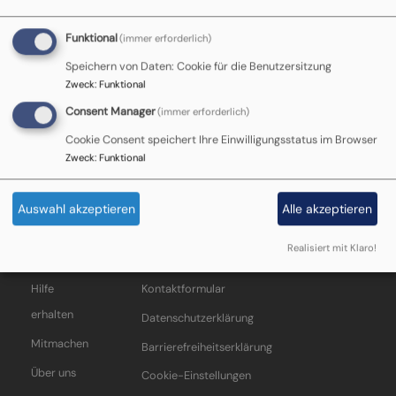
Seite
Funktional
(immer erforderlich)
Speichern von Daten: Cookie für die Benutzersitzung
Zweck
:
Funktional
Hier können Sie Ihren Inhalt einfügen. Neue
Consent Manager
(immer erforderlich)
Seiten erstellen Sie über
Inhalt
->
Inhalt
Cookie Consent speichert Ihre Einwilligungsstatus im Browser
hinzufügen
.
Zweck
:
Funktional
Auswahl akzeptieren
Alle akzeptieren
Realisiert mit Klaro!
Startseite
Impressum
Anmelden
Hauptnavigation
Fußbereichsmenü
Benutzermenü
Hilfe
Kontaktformular
erhalten
Datenschutzerklärung
Mitmachen
Barrierefreiheitserklärung
Über uns
Cookie-Einstellungen