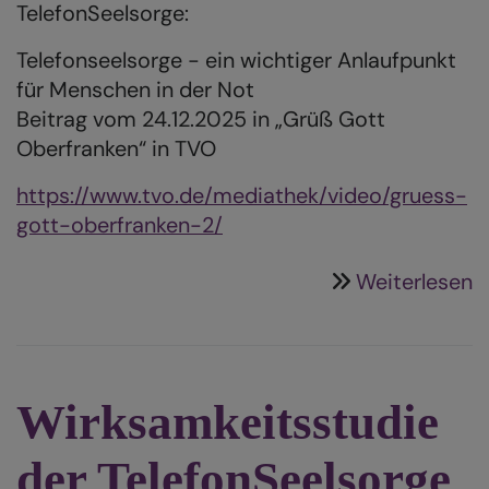
TelefonSeelsorge:
Telefonseelsorge - ein wichtiger Anlaufpunkt
für Menschen in der Not
Beitrag vom 24.12.2025 in „Grüß Gott
Oberfranken“ in TVO
https://www.tvo.de/mediathek/video/gruess-
gott-oberfranken-2/
ü
Weiterlesen
H
k
S
u
Wirksamkeitsstudie
h
der TelefonSeelsorge