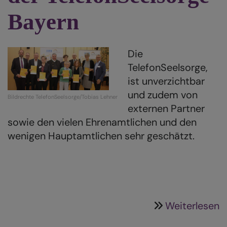
Bayern
Die
TelefonSeelsorge,
ist unverzichtbar
und zudem von
Bildrechte
TelefonSeelsorge/Tobias Lehner
externen Partner
sowie den vielen Ehrenamtlichen und den
wenigen Hauptamtlichen sehr geschätzt.
ü
Weiterlesen
W