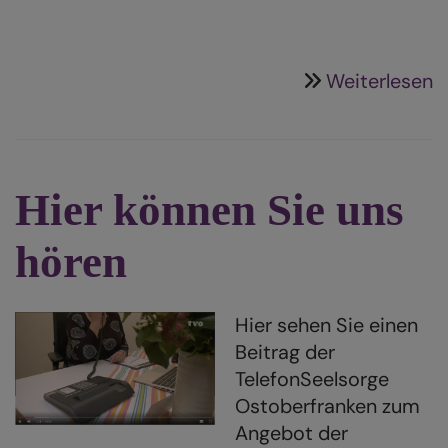
ü
Weiterlesen
S
g
s
G
Hier können Sie uns
hören
Hier sehen Sie einen
Beitrag der
TelefonSeelsorge
Ostoberfranken zum
Angebot der