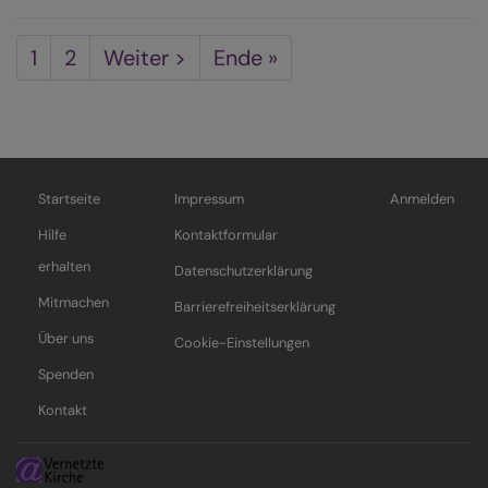
d
T
Seitennummerierung
Aktuelle
1
Seite
2
Nächste
Weiter >
Last
Ende »
B
Seite
Seite
page
Startseite
Impressum
Anmelden
Hauptnavigation
Fußbereichsmenü
Benutzermenü
Hilfe
Kontaktformular
erhalten
Datenschutzerklärung
Mitmachen
Barrierefreiheitserklärung
Über uns
Cookie-Einstellungen
Spenden
Kontakt