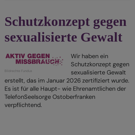
f
d
Schutzkonzept gegen
R
O
sexualisierte Gewalt
Wir haben ein
Schutzkonzept gegen
sexualisierte Gewalt
Bildrechte
Fundus
erstellt, das im Januar 2026 zertifiziert wurde.
Es ist für alle Haupt- wie Ehrenamtlichen der
TelefonSeelsorge Ostoberfranken
verpflichtend.