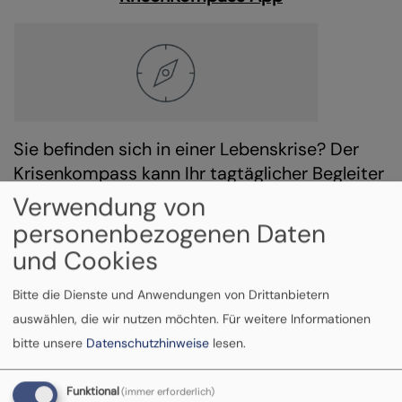
Sie befinden sich in einer Lebenskrise? Der
Krisenkompass kann Ihr tagtäglicher Begleiter
sein und ein wirksames Instrument der
Verwendung von
Krisenbewältigung.
personenbezogenen Daten
und Cookies
Vor Ort
Bitte die Dienste und Anwendungen von Drittanbietern
auswählen, die wir nutzen möchten.
Für weitere Informationen
bitte unsere
Datenschutzhinweise
lesen.
Funktional
(immer erforderlich)