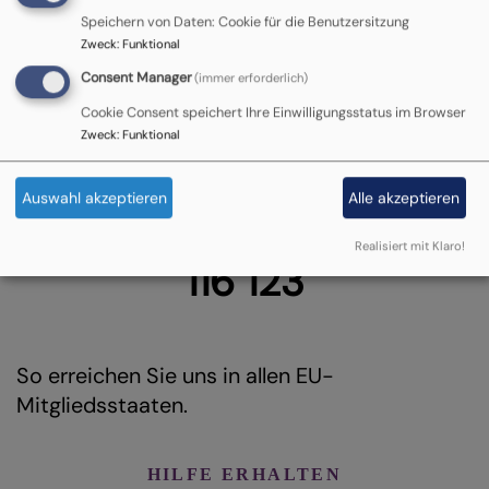
Speichern von Daten: Cookie für die Benutzersitzung
Es wird Ihnen alles zu viel? Sie brauchen
Zweck
:
Funktional
jemand zum Reden? Kommen Sie in 20
Consent Manager
(immer erforderlich)
Städten zu unseren Vor-Ort-Beratungsstellen.
Cookie Consent speichert Ihre Einwilligungsstatus im Browser
Zweck
:
Funktional
In den EU-Mitgliedsstaaten
Auswahl akzeptieren
Alle akzeptieren
Realisiert mit Klaro!
116 123
So erreichen Sie uns in allen EU-
Mitgliedsstaaten.
HILFE ERHALTEN